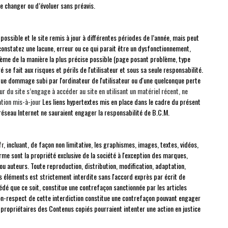
de changer ou d’évoluer sans préavis.
ossible et le site remis à jour à différentes périodes de l’année, mais peut
constatez une lacune, erreur ou ce qui parait être un dysfonctionnement,
oblème de la manière la plus précise possible (page posant problème, type
 se fait aux risques et périls de l'utilisateur et sous sa seule responsabilité.
ue dommage subi par l'ordinateur de l'utilisateur ou d'une quelconque perte
eur du site s’engage à accéder au site en utilisant un matériel récent, ne
ation mis-à-jour
Les liens hypertextes mis en place dans le cadre du présent
 réseau Internet ne sauraient engager la responsabilité de B.C.M.
fr
, incluant, de façon non limitative, les graphismes, images, textes, vidéos,
orme sont la propriété exclusive de la société à l'exception des marques,
u auteurs. Toute reproduction, distribution, modification, adaptation,
s éléments est strictement interdite sans l'accord exprès par écrit de
dé que ce soit, constitue une contrefaçon sanctionnée par les articles
non-respect de cette interdiction constitue une contrefaçon pouvant engager
es propriétaires des Contenus copiés pourraient intenter une action en justice