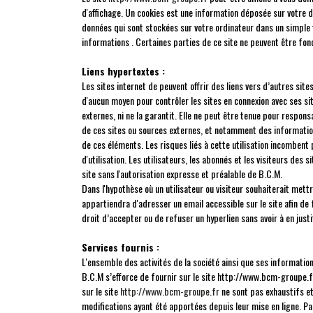
d'affichage. Un cookies est une information déposée sur votre di
données qui sont stockées sur votre ordinateur dans un simple f
informations . Certaines parties de ce site ne peuvent être fonc
Liens hypertextes :
Les sites internet de peuvent offrir des liens vers d’autres sit
d'aucun moyen pour contrôler les sites en connexion avec ses sit
externes, ni ne la garantit. Elle ne peut être tenue pour respo
de ces sites ou sources externes, et notamment des informations
de ces éléments. Les risques liés à cette utilisation incombent 
d'utilisation. Les utilisateurs, les abonnés et les visiteurs des
site sans l'autorisation expresse et préalable de B.C.M.
Dans l'hypothèse où un utilisateur ou visiteur souhaiterait mettre
appartiendra d'adresser un email accessible sur le site afin de
droit d’accepter ou de refuser un hyperlien sans avoir à en justi
Services fournis :
L'ensemble des activités de la société ainsi que ses informatio
B.C.M s’efforce de fournir sur le site http://www.bcm-groupe.f
sur le site
http://www.bcm-groupe.fr
ne sont pas exhaustifs et
modifications ayant été apportées depuis leur mise en ligne. Pa