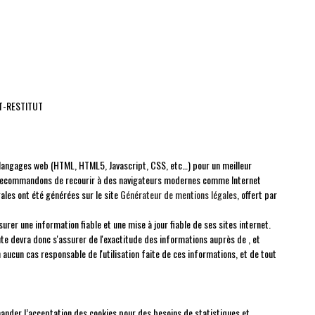
INT-RESTITUT
 langages web (HTML, HTML5, Javascript, CSS, etc…) pour un meilleur
us recommandons de recourir à des navigateurs modernes comme Internet
ales ont été générées sur le site
Générateur de mentions légales
, offert par
rer une information fiable et une mise à jour fiable de ses sites internet.
ute devra donc s'assurer de l'exactitude des informations auprès de , et
en aucun cas responsable de l'utilisation faite de ces informations, et de tout
nder l’acceptation des cookies pour des besoins de statistiques et