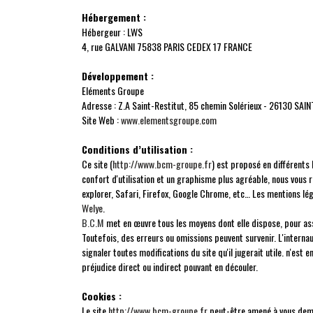
Hébergement :
Hébergeur : LWS
4, rue GALVANI 75838 PARIS CEDEX 17 FRANCE
Développement
:
Eléments Groupe
Adresse : Z.A Saint-Restitut, 85 chemin Solérieux - 26130 SA
Site Web :
www.elementsgroupe.com
Conditions d’utilisation :
Ce site (
http://www.bcm-groupe.fr
) est proposé en différents
confort d'utilisation et un graphisme plus agréable, nous vo
explorer, Safari, Firefox, Google Chrome, etc… Les mentions lég
Welye
.
B.C.M
met en œuvre tous les moyens dont elle dispose, pour assu
Toutefois, des erreurs ou omissions peuvent survenir. L'interna
signaler toutes modifications du site qu'il jugerait utile. n'est 
préjudice direct ou indirect pouvant en découler.
Cookies :
Le site
http://www.bcm-groupe.fr
peut-être amené à vous dema