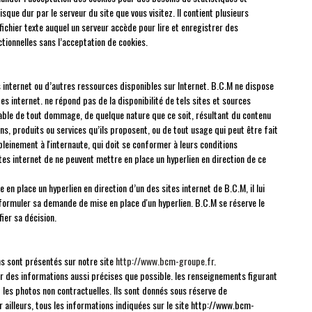
sque dur par le serveur du site que vous visitez. Il contient plusieurs
ichier texte auquel un serveur accède pour lire et enregistrer des
tionnelles sans l’acceptation de cookies.
es internet ou d’autres ressources disponibles sur Internet. B.C.M ne dispose
es internet. ne répond pas de la disponibilité de tels sites et sources
nsable de tout dommage, de quelque nature que ce soit, résultant du contenu
, produits ou services qu’ils proposent, ou de tout usage qui peut être fait
pleinement à l'internaute, qui doit se conformer à leurs conditions
 sites internet de ne peuvent mettre en place un hyperlien en direction de ce
 en place un hyperlien en direction d’un des sites internet de B.C.M, il lui
 formuler sa demande de mise en place d'un hyperlien. B.C.M se réserve le
fier sa décision.
ns sont présentés sur notre site
http://www.bcm-groupe.fr
.
r des informations aussi précises que possible. les renseignements figurant
 les photos non contractuelles. Ils sont donnés sous réserve de
r ailleurs, tous les informations indiquées sur le site http://www.bcm-