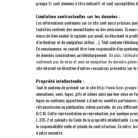
groupe.fr
sont données à titre indicatif, et sont susceptibles 
Limitation contractuelles sur les données :
Les informations contenues sur ce site sont aussi précises que p
toutefois contenir des inexactitudes ou des omissions. Si vous 
merci de bien vouloir le signaler par email, en décrivant le pr
d’ordinateur et de navigateur utilisé, …). Tout contenu téléchargé
En conséquence, ne saurait être tenu responsable d'un quelconq
de données consécutives au téléchargement.
De plus, l’utilisat
contenant pas de virus et avec un navigateur de dernière génér
site internet en direction d'autres ressources présentes sur le
Propriété intellectuelle :
Tout le contenu du présent sur le site
http://www.bcm-groupe.
animations, sons, logos, gifs et icônes ainsi que leur mise en f
logos ou contenus appartenant à d'autres sociétés partenaires o
retransmission ou publication, même partielle, de ces différent
B.C.M. Cette représentation ou reproduction, par quelque procé
L.335-2 et suivants du Code de la propriété intellectuelle. Le 
la responsabilité civile et pénale du contrefacteur. En outre, l
à votre encontre.